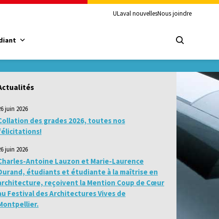
ULaval nouvelles
Nous joindre
diant
Actualités
26 juin 2026
Collation des grades 2026, toutes nos
félicitations!
26 juin 2026
Charles-Antoine Lauzon et Marie-Laurence
Durand, étudiants et étudiante à la maîtrise en
architecture, reçoivent la Mention Coup de Cœur
au Festival des Architectures Vives de
Montpellier.