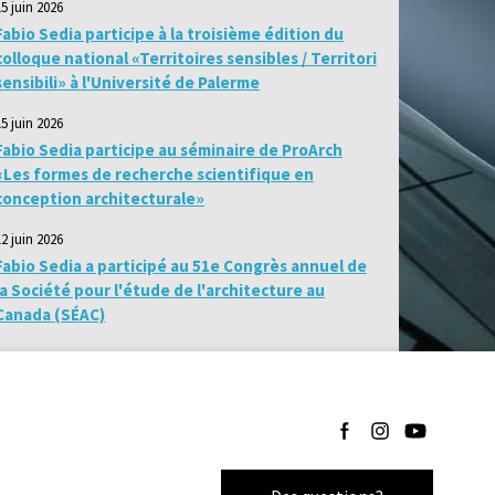
15 juin 2026
Fabio Sedia participe à la troisième édition du
colloque national «Territoires sensibles / Territori
sensibili» à l'Université de Palerme
15 juin 2026
Fabio Sedia participe au séminaire de ProArch
«Les formes de recherche scientifique en
conception architecturale»
12 juin 2026
Fabio Sedia a participé au 51e Congrès annuel de
la Société pour l'étude de l'architecture au
Canada (SÉAC)
Suivez-nous sur Facebo
Suivez-nous sur I
Suivez-nous 