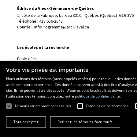
Édifice du Vieux-Séminaire-de-Québec
1, côte de la Fabrique, bureau 3210, 
Québec (Québec)  G1R 3V6
Téléphone : 
418 656-2543
Courriel :
InfoProgramme@arc.ulaval.ca
Les écoles et la recherche
École d’art
École supérieure d’aménagement du territoire et de développem
Votre vie privée est importante
École de design
Nous utilisons des témoins (aussi appelés
cookies
) pour recueillir des donné
Centre de recherche en aménagement et développement
améliorer votre expérience. Ces données servent aussi à des fins d’analyse e
site. Ils ne peuvent être désactivés. D’autres sont facultatifs et doivent être
l’utilisation des témoins, consultez notre
politique de confidentialité.
Témoins strictement nécessaires
Témoins de performance
Tout accepter
Refuser les témoins facultatifs