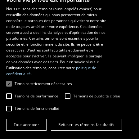
Nous utilisons des témoins (aussi appelés
cookies
) pour
recueillir des données qui nous permettent de mieux
Les écoles et la recherche
connaître le parcours des personnes qui visitent notre site
École d’art
et de toujours améliorer votre expérience. Ces données
servent aussi à des fins d’analyse et d’optimisation de nos
École supérieure d’aménagement du territoire et de développement
plateformes. Certains témoins sont essentiels pour la
régional
sécurité et le fonctionnement du site. Ils ne peuvent être
École de design
désactivés. D’autres sont facultatifs et doivent être
Centre de recherche en aménagement et développement
acceptés pour s’activer. Ils peuvent impliquer le partage
de vos données avec des tiers. Pour en savoir plus sur
l’utilisation des témoins, consultez notre
politique de
confidentialité.
Témoins strictement nécessaires
Témoins de performance
Témoins de publicité ciblée
Témoins de fonctionnalité
© 2026 Université Laval
Tous droits réservés
Tout accepter
Refuser les témoins facultatifs
Conditions générales d'utilisation
Fraude en ligne
Confidentialité