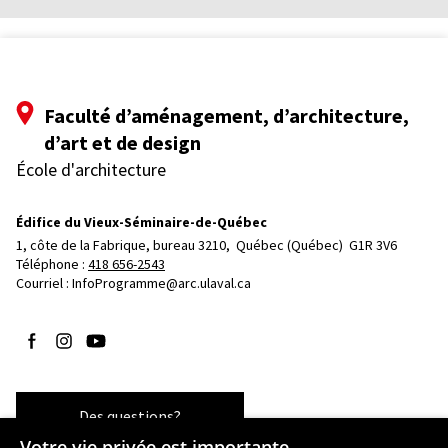
Faculté d’aménagement, d’architecture,
d’art et de design
École d'architecture
Édifice du Vieux-Séminaire-de-Québec
1, côte de la Fabrique, bureau 3210, 
Québec (Québec)  G1R 3V6
Téléphone : 
418 656-2543
Courriel :
InfoProgramme@arc.ulaval.ca
Suivez-nous sur Facebook
Suivez-nous sur Instagram
Suivez-nous sur YouTube
Des questions?
Votre vie privée est importante